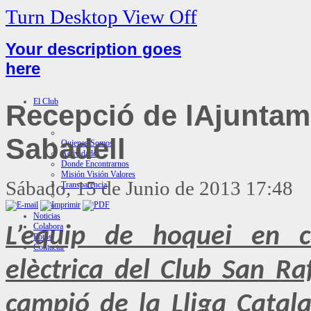
Turn Desktop View Off
Your description goes
here
El Club
Recepció de lAjuntam
Sabadell
Quienes Somos
Actividades
Donde Encontrarnos
Misión Visión Valores
Sábado, 15 de Junio de 2013 17:48
Transparencia
Noticias
Colabora
L’equip de hoquei en c
Fotos
Contactar
elèctrica del Club San Ra
campió de la Lliga Catal