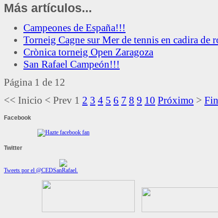
Más artículos...
Campeones de España!!!
Torneig Cagne sur Mer de tennis en cadira de 
Crònica torneig Open Zaragoza
San Rafael Campeón!!!
Página 1 de 12
<<
Inicio
<
Prev
1
2
3
4
5
6
7
8
9
10
Próximo
>
Fi
Facebook
Twitter
Tweets por el @CEDSanRafael.