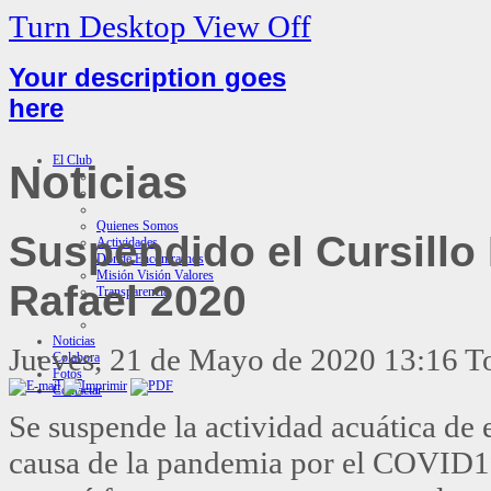
Turn Desktop View Off
Your description goes
here
El Club
Noticias
Quienes Somos
Suspendido el Cursillo
Actividades
Donde Encontrarnos
Misión Visión Valores
Rafael 2020
Transparencia
Noticias
Jueves, 21 de Mayo de 2020 13:16
T
Colabora
Fotos
Contactar
Se suspende la actividad acuática de 
causa de la pandemia por el COVID1